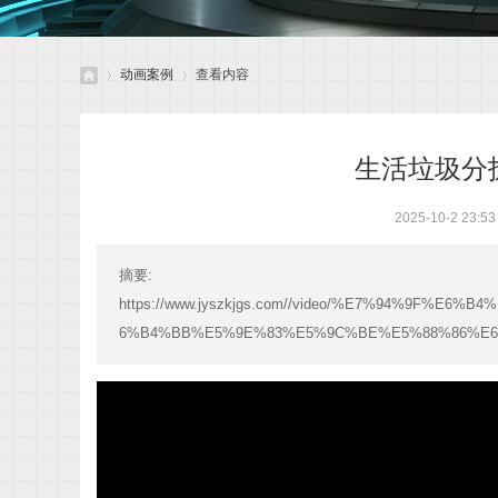
动画案例
查看内容
生活垃圾分
北
›
›
2025-10-2 23:53
摘要
:
https://www.jyszkjgs.com//video/%E7%94%9F%
6%B4%BB%E5%9E%83%E5%9C%BE%E5%88%86
京