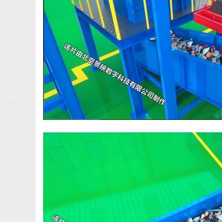
科
技
有