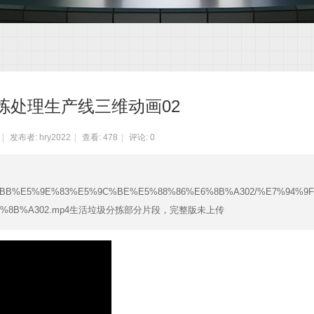
拣处理生产线三维动画02
|
发布者:
hry2022
|
查看:
478
|
评论: 0
E6%B4%BB%E5%9E%83%E5%9C%BE%E5%88%86%E6%8B%A302/%E7%94%9
%E6%8B%A302.mp4生活垃圾分拣部分片段，完整版未上传